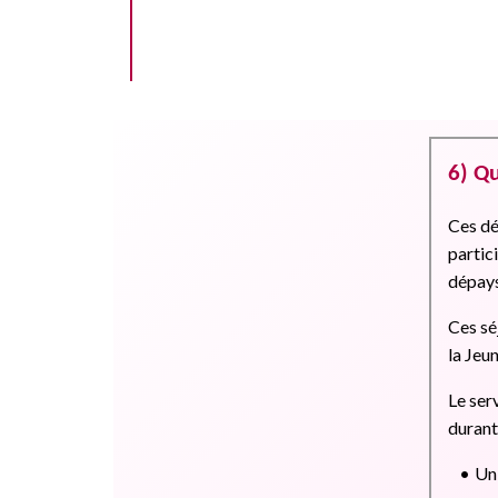
6) Q
Ces dé
partic
dépays
Ces sé
la Jeu
Le ser
durant 
Un 