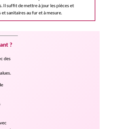
s. Il suffit de mettre à jour les pièces et
et sanitaires au fur et à mesure.
ant ?
ec des
values.
de
s
avec