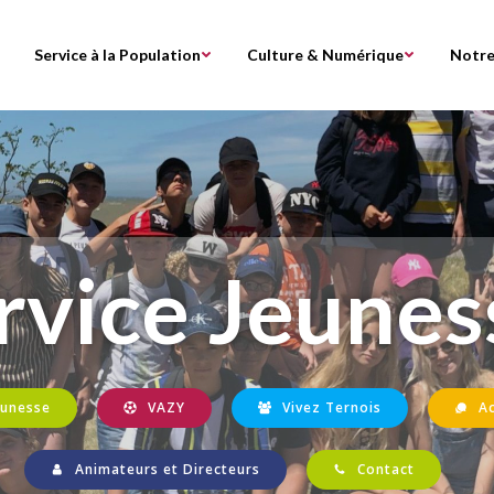
Service à la Population
Culture & Numérique
Notre
rvice Jeunes
eunesse
VAZY
Vivez Ternois
Ac
Animateurs et Directeurs
Contact