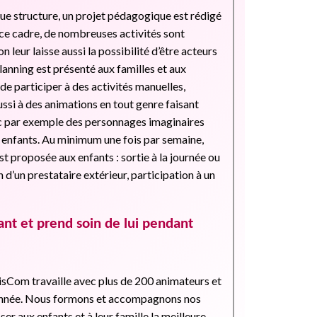
ue structure, un projet pédagogique est rédigé
 ce cadre, de nombreuses activités sont
 leur laisse aussi la possibilité d’être acteurs
planning est présenté aux familles et aux
 de participer à des activités manuelles,
aussi à des animations en tout genre faisant
ec par exemple des personnages imaginaires
es enfants. Au minimum une fois par semaine,
st proposée aux enfants : sortie à la journée ou
 d’un prestataire extérieur, participation à un
nt et prend soin de lui pendant
isCom travaille avec plus de 200 animateurs et
l’année. Nous formons et accompagnons nos
er aux enfants et à leur famille la meilleure