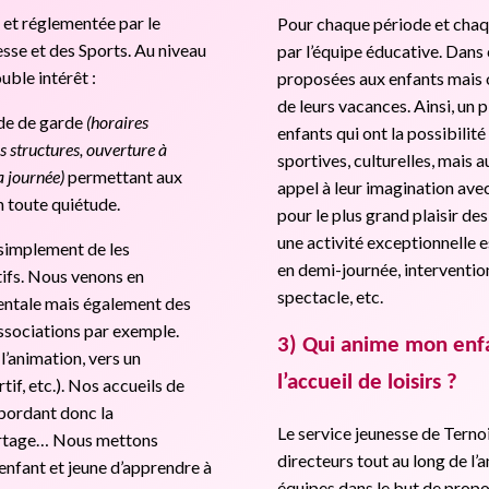
e et réglementée par le
Pour chaque période et chaq
esse et des Sports. Au niveau
par l’équipe éducative. Dans
uble intérêt :
proposées aux enfants mais on
de leurs vacances. Ainsi, un 
ode de garde
(horaires
enfants qui ont la possibilité
s structures, ouverture à
sportives, culturelles, mais 
a journée)
permettant aux
appel à leur imagination av
n toute quiétude.
pour le plus grand plaisir d
une activité exceptionnelle e
s simplement de les
en demi-journée, intervention
tifs. Nous venons en
spectacle, etc.
rentale mais également des
associations par exemple.
3) Qui anime mon enfa
l’animation, vers un
l’accueil de loisirs ?
if, etc.). Nos accueils de
 abordant donc la
Le service jeunesse de Terno
 partage… Nous mettons
directeurs tout au long de 
enfant et jeune d’apprendre à
équipes dans le but de propos