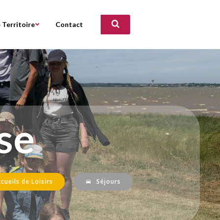
 Territoire
Contact
se
cueils de Loisirs
Séjours