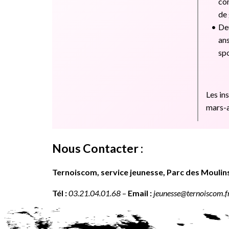
co
de 
Deu
ans
spo
Les in
mars-a
Nous Contacter :
Ternoiscom, service jeunesse, Parc des Moulins,
Tél :
03.21.04.01.68
–
Email :
jeunesse@ternoiscom.f