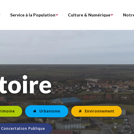
Service à la Population
Culture & Numérique
Notre
toire
rimoine
Urbanisme
Environnement
Concertation Publique