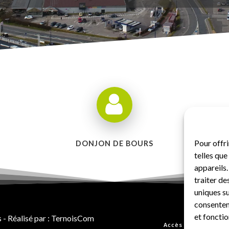
Pour offri
DONJON DE BOURS
telles qu
appareils.
traiter d
uniques su
consenteme
et fonctio
 Réalisé par : TernoisCom
Accès agents