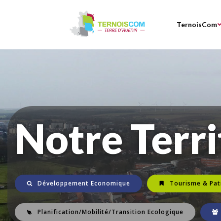
Aller
au
TernoisCom
contenu
Notre Terri
Développement Economique
Tourisme & Pat
Planification/Mobilité/Transition Ecologique