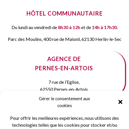
HÔTEL COMMUNAUTAIRE
Du lundi au vendredi de
8h30 à 12h
et de
14h à 17h30
.
Parc des Moulins, 400 rue de Maisnil, 62130 Herlin-le-Sec
AGENCE DE
PERNES-EN-ARTOIS
7 rue de l’Eglise,
62550 Pernes-en-Artois
Gérer le consentement aux
cookies
Horaires d’ouverture des agences de proximité
(Auxi,
Frévent et Pernes)
: Du lundi au jeudi de
8h30 à 12h
et de
13h30
Pour offrir les meilleures expériences, nous utilisons des
à 17h
. Le vendredi de
8h30 à 12h
.
technologies telles que les cookies pour stocker et/ou